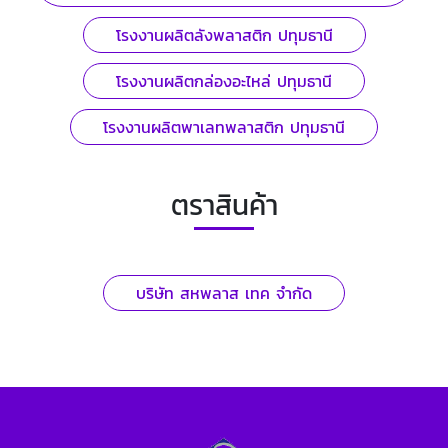
โรงงานผลิตลังพลาสติก ปทุมธานี
โรงงานผลิตกล่องอะไหล่ ปทุมธานี
โรงงานผลิตพาเลทพลาสติก ปทุมธานี
ตราสินค้า
บริษัท สหพลาส เทค จำกัด