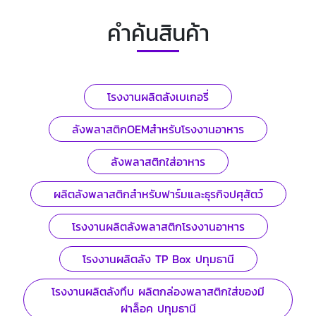
คำค้นสินค้า
โรงงานผลิตลังเบเกอรี่
ลังพลาสติกOEMสำหรับโรงงานอาหาร
ลังพลาสติกใส่อาหาร
ผลิตลังพลาสติกสำหรับฟาร์มและธุรกิจปศุสัตว์
โรงงานผลิตลังพลาสติกโรงงานอาหาร
โรงงานผลิตลัง TP Box ปทุมธานี
โรงงานผลิตลังทึบ ผลิตกล่องพลาสติกใส่ของมี
ฝาล็อค ปทุมธานี