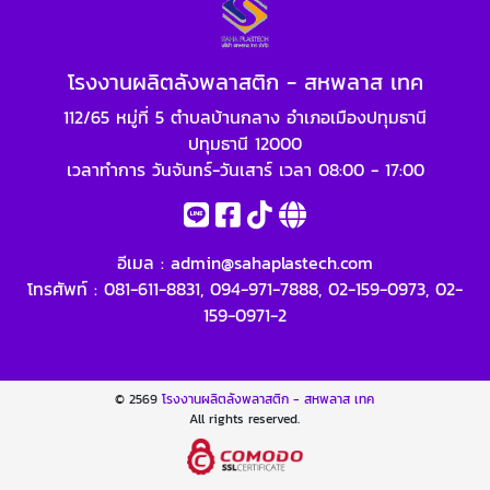
โรงงานผลิตลังพลาสติก - สหพลาส เทค
112/65 หมู่ที่ 5 ตำบลบ้านกลาง อำเภอเมืองปทุมธานี
ปทุมธานี 12000
เวลาทำการ วันจันทร์-วันเสาร์ เวลา 08:00 - 17:00
อีเมล :
admin@sahaplastech.com
โทรศัพท์ :
081-611-8831
,
094-971-7888
,
02-159-0973
,
02-
159-0971-2
© 2569
โรงงานผลิตลังพลาสติก - สหพลาส เทค
All rights reserved.