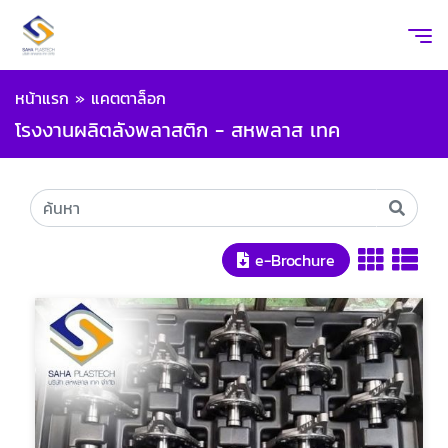
หน้าแรก
»
แคตตาล็อก
โรงงานผลิตลังพลาสติก - สหพลาส เทค
e-Brochure